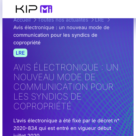
Aller
au
Accueil
Toutes nos actualités
LRE
contenu
Avis électronique : un nouveau mode de
communication pour les syndics de
copropriété
LRE
AVIS ÉLECTRONIQUE : UN
NOUVEAU MODE DE
COMMUNICATION POUR
LES SYNDICS DE
COPROPRIÉTÉ
L’avis électronique a été fixé par le décret n°
2020-834 qui est entré en vigueur début
juillet 2020.