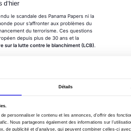
 d’hier
tendu le scandale des Panama Papers ni la
monde pour s’affronter aux problèmes du
financement du terrorisme. Ces questions
opéen depuis plus de 30 ans et la
ve sur la lutte contre le blanchiment (LCB)
.
ques du 11 septembre, le dispositif se
ivités terroristes. Ces deux premières
mentation LCB-FT. Son objectif ? Définir les
nancement du terrorisme ainsi que les
Détails
s pays membres de l’Union européenne
t français en 2016, précise quant à elle les
ation de l’identité des clients. Elle impose
ies.
ée et tout au long de la relation
e personnaliser le contenu et les annonces, d'offrir des fonctio
rafic. Nous partageons également des informations sur l'utilisati
, de publicité et d'analyse, qui peuvent combiner celles-ci avec