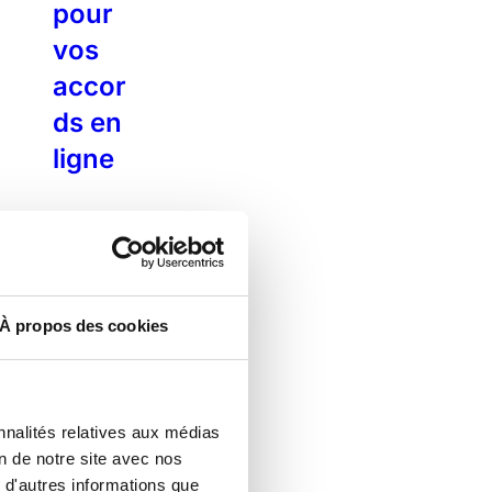
pour
vos
accor
ds en
ligne
Que
vaut
juridi
quem
À propos des cookies
ent la
signat
nnalités relatives aux médias
ure
on de notre site avec nos
électr
 d'autres informations que