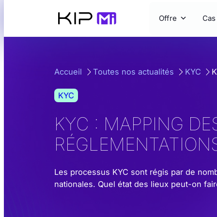
Aller
Offre
Cas
au
contenu
Accueil
Toutes nos actualités
KYC
K
KYC
KYC : MAPPING DE
RÉGLEMENTATION
Les processus KYC sont régis par de nom
nationales. Quel état des lieux peut-on fa