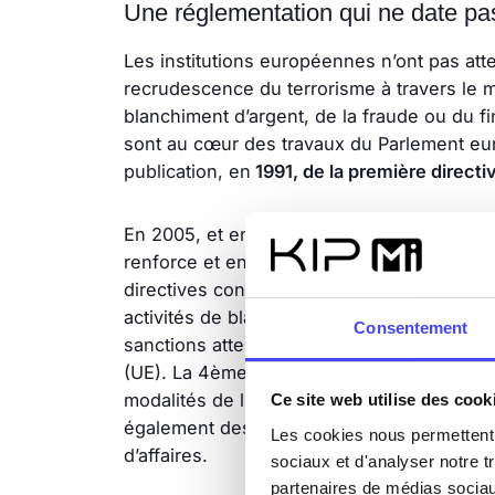
Une réglementation qui ne date pas
Les institutions européennes n’ont pas at
recrudescence du terrorisme à travers le 
blanchiment d’argent, de la fraude ou du 
sont au cœur des travaux du Parlement eur
publication, en
1991, de la première directi
En 2005, et en réponse notamment aux atta
renforce et englobe le financement des act
directives constituent le socle de la régle
activités de blanchiment d’argent et de fi
Consentement
sanctions attenantes pour l’ensemble de
(UE). La 4ème directive, transposée en droi
modalités de l’identification et de la vérific
Ce site web utilise des cook
également des mesures de vigilance à l’entr
Les cookies nous permettent d
d’affaires.
sociaux et d'analyser notre t
partenaires de médias sociaux