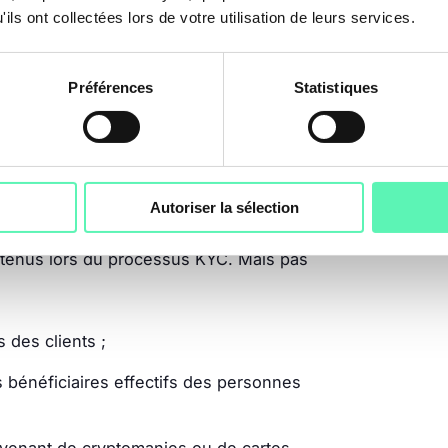
ils ont collectées lors de votre utilisation de leurs services.
rnant majeur
es obsolètes. Et, cette fois-ci, les
Préférences
Statistiques
 terroriste n’y sont pas tout à fait
té l’adoption, en mai 2018, de la
 la transformation des habitudes de
ies et autres néo-banques.
Autoriser la sélection
20, cette directive harmonise les niveaux
 retenus lors du processus KYC. Mais pas
 des clients ;
es bénéficiaires effectifs des personnes