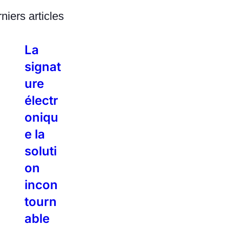
niers articles
La
signat
ure
électr
oniqu
e la
soluti
on
incon
tourn
able