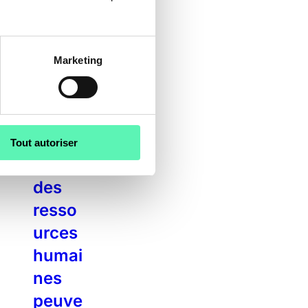
oniqu
e ?
Marketing
Com
ment
les
directi
Tout autoriser
ons
des
resso
urces
humai
nes
peuve