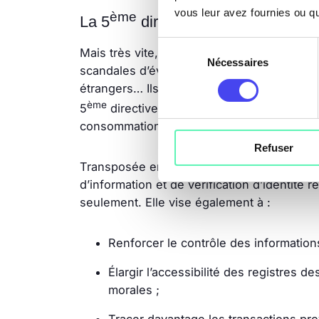
vous leur avez fournies ou qu'
ème
La 5
directive LCB-FT : un tou
Sélection
Mais très vite, ces directives se sont révélé
Nécessaires
du
scandales d’évasion fiscale comme la menace
consentement
étrangers… Ils ont sans aucun doute précipi
ème
5
directive, bien aidés, il est vrai, par
consommation et l’essor des cryptomonna
Refuser
Transposée en droit français en février 20
d’information et de vérification d’identité
seulement. Elle vise également à :
Renforcer le contrôle des informations
Élargir l’accessibilité des registres d
morales ;