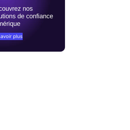
couvrez nos
utions de confiance
mérique
avoir plus