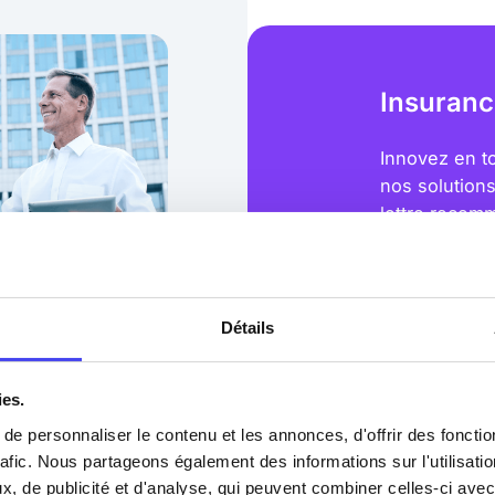
Insurance
Innovez en to
nos solutions
lettre recom
numérique et 
répondez aux 
nes
Détails
*En cours de 
rmation digitale, les
ys Trusted S
nt répondre à des défis
ronnement innovant,
ies.
ormité réglementaire et la
En savoir plu
e personnaliser le contenu et les annonces, d'offrir des fonctio
 La confiance
rafic. Nous partageons également des informations sur l'utilisati
lle, nécessitant des
, de publicité et d'analyse, qui peuvent combiner celles-ci avec