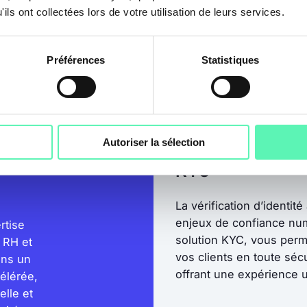
bermenaces. En
ils ont collectées lors de votre utilisation de leurs services.
ust Continuity, les RH
érience et de solutions
es enjeux en avantages
Préférences
Statistiques
Autoriser la sélection
KYC
La vérification d’identit
enjeux de confiance nu
rtise
solution KYC, vous permet
 RH et
vos clients en toute sécu
ans un
offrant une expérience uti
célérée,
elle et