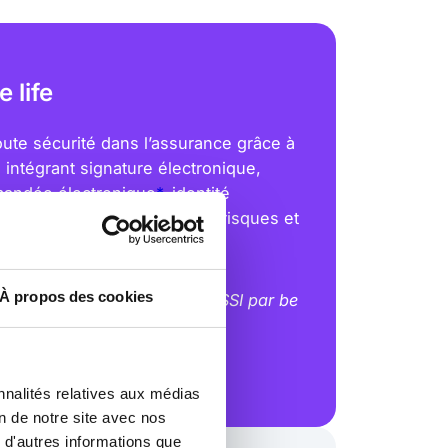
 life
ute sécurité dans l’assurance grâce à
 intégrant signature électronique,
mandée électronique
*
, identité
wallet mobile. Maîtrisez les risques et
attentes de vos clients.
À propos des cookies
qualification auprès de l’ANSSI par be
olutions France
s
nnalités relatives aux médias
on de notre site avec nos
 d'autres informations que