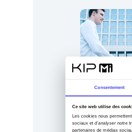
Ressources humai
Consentement
Dans un contexte de transfo
Ressources Humaines doive
complexes : offrir un envi
Ce site web utilise des cook
garantir la sécurité, la conf
Les cookies nous permettent d
souveraineté des données.
sociaux et d'analyser notre t
numérique devient essentie
partenaires de médias sociaux