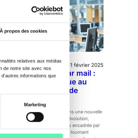
À propos des cookies
nnalités relatives aux médias
LRE
11 février 2025
on de notre site avec nos
Convocation d’AG par mail :
 d'autres informations que
L’évolution numérique au
service des syndics de
copropriété
Marketing
a gestion de copropriété entre dans une nouvelle
re, celle de la digitalisation. Cette évolution,
ongtemps attendue, est désormais encadrée par
n cadre légal précis, marquant un tournant