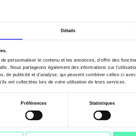
Détails
ies.
e personnaliser le contenu et les annonces, d'offrir des fonctio
25
LRE
11 février 2025
rafic. Nous partageons également des informations sur l'utilisati
Avis électronique : un
, de publicité et d'analyse, qui peuvent combiner celles-ci avec
n
nouveau mode de
ils ont collectées lors de votre utilisation de leurs services.
communication pour les
syndics de copropriété
Préférences
Statistiques
L’avis électronique a été fixé par le décret n° 2020-
L
834 qui est entré en vigueur début juillet 2020.
è
l
u