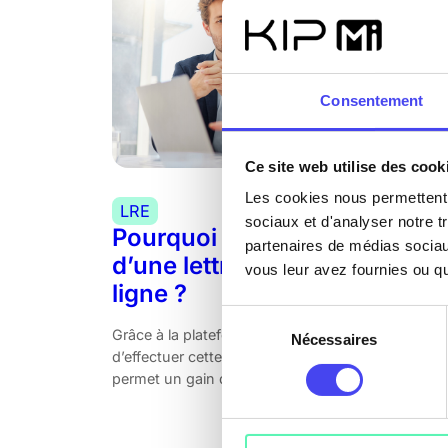
Consentement
Ce site web utilise des cook
Les cookies nous permettent d
LRE
11 février 20
sociaux et d'analyser notre t
Pourquoi opter pour l’envoi
partenaires de médias sociaux
d’une lettre recommandée e
vous leur avez fournies ou qu'
ligne ?
Sélection
Grâce à la plateforme numérique, il est possible
Nécessaires
du
d’effectuer cette transaction en ligne, ce qui
consentement
permet un gain de temps considérable