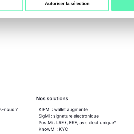
d
Autoriser la sélection
c
Nos solutions
s-nous ?
KIPMI : wallet augmenté
SigMi : signature électronique
PostMi : LRE*, ERE, avis électronique*
KnowMi : KYC